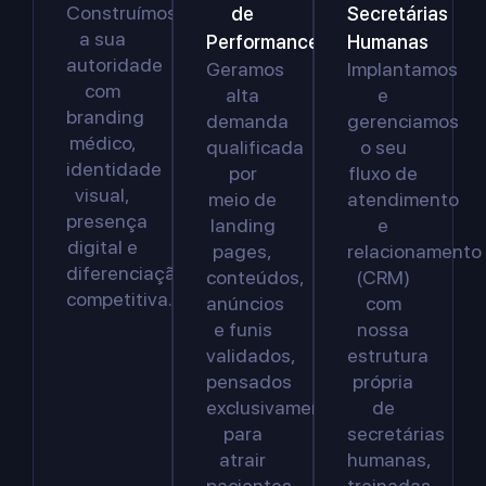
Construímos
de
Secretárias
a sua
Performance
Humanas
autoridade
Geramos
Implantamos
com
alta
e
branding
demanda
gerenciamos
médico,
qualificada
o seu
identidade
por
fluxo de
visual,
meio de
atendimento
presença
landing
e
digital e
pages,
relacionamento
diferenciação
conteúdos,
(CRM)
competitiva.
anúncios
com
e funis
nossa
validados,
estrutura
pensados
própria
exclusivamente
de
para
secretárias
atrair
humanas,
pacientes
treinadas