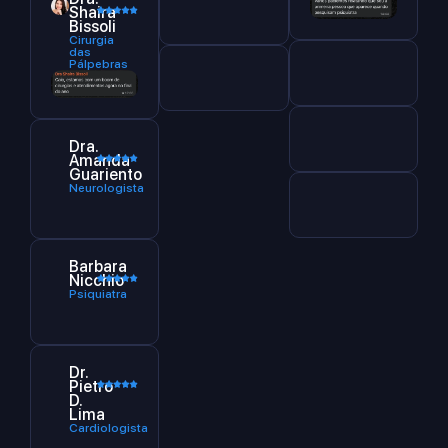
Shaira
Bissoli
Cirurgia
das
Pálpebras
Dra.
Amanda
Guariento
Neurologista
Barbara
Nicchio
Psiquiatra
Dr.
Pietro
D.
Lima
Cardiologista