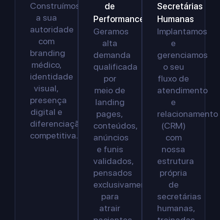
Construímos
de
Secretárias
a sua
Performance
Humanas
autoridade
Geramos
Implantamos
com
alta
e
branding
demanda
gerenciamos
médico,
qualificada
o seu
identidade
por
fluxo de
visual,
meio de
atendimento
presença
landing
e
digital e
pages,
relacionamento
diferenciação
conteúdos,
(CRM)
competitiva.
anúncios
com
e funis
nossa
validados,
estrutura
pensados
própria
exclusivamente
de
para
secretárias
atrair
humanas,
pacientes
treinadas