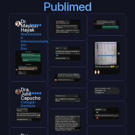
Publimed
Dr.
Maykon
Hayak
Anestesista
e
Intervencionista
em
Dor
Dra.
Juliê
Capucho
Cirurgiã-
Dentista