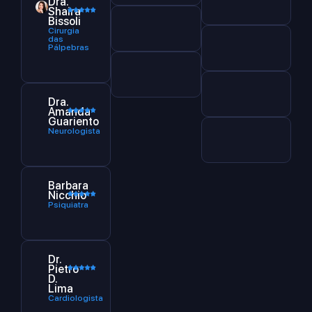
Dra.
Shaira
Bissoli
Cirurgia
das
Pálpebras
Dra.
Amanda
Guariento
Neurologista
Barbara
Nicchio
Psiquiatra
Dr.
Pietro
D.
Lima
Cardiologista